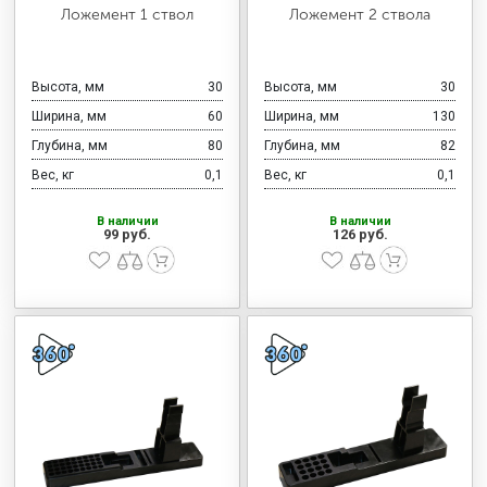
МЕДИЦИНСКАЯ МЕБЕЛЬ
Ложемент 1 ствол
Ложемент 2 ствола
СИСТЕМЫ ХРАНЕНИЯ
Высота, мм
30
Высота, мм
30
Ширина, мм
60
Ширина, мм
130
Глубина, мм
80
Глубина, мм
82
ОФИСНАЯ МЕБЕЛЬ
Вес, кг
0,1
Вес, кг
0,1
В наличии
В наличии
99 руб.
126 руб.
МЕБЕЛЬ ДЛЯ ДОМА
МЕБЕЛЬ ДЛЯ СТОЛОВЫХ
СТАЛЬНЫЕ ДВЕРИ