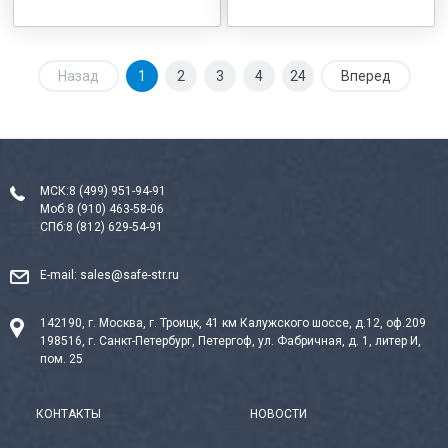
Назад
1
2
3
4
24
Вперед
МСК:
8 (499) 951-94-91
Моб:
8 (910) 463-58-06
СПб:
8 (812) 629-54-91
E-mail:
sales@safe-str.ru
142190, г. Москва, г. Троицк, 41 км Калужского шоссе, д.12, оф.209
198516, г. Санкт-Петербург, Петергоф, ул. Фабричная, д. 1, литер И,
пом. 25
КОНТАКТЫ
НОВОСТИ