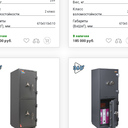
259
кг
Вес, кг
с
Класс
2 класс
мостойкости
взломостойкости
риты
Габариты
670x510x510
670x5
Г), мм
(ВхШхГ), мм
ичии
В наличии
00 руб.
185 000 руб.