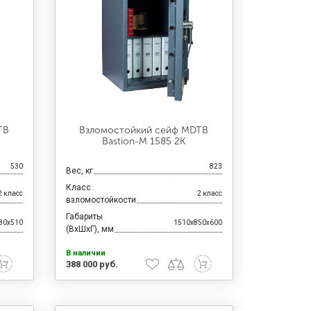
TB
Взломостойкий сейф MDTB
Bastion-M 1585 2K
530
823
Вес, кг
Класс
2 класс
2 класс
взломостойкости
Габариты
80x510
1510x850x600
(ВхШхГ), мм
В наличии
388 000 руб.