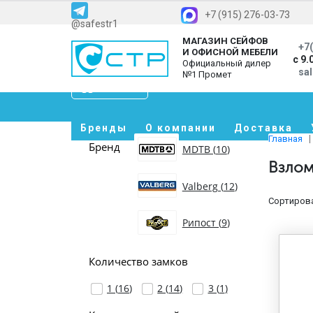
+7 (915) 276-03-73
@safestr1
МАГАЗИН СЕЙФОВ
+7(
И ОФИСНОЙ МЕБЕЛИ
с 9.
Официальный дилер
sa
№1 Промет
Каталог
Бренды
О компании
Доставка
Главная
Бренд
MDTB (
10
)
Взлом
Valberg (
12
)
Сортирова
Рипост (
9
)
Количество замков
1 (
16
)
2 (
14
)
3 (
1
)