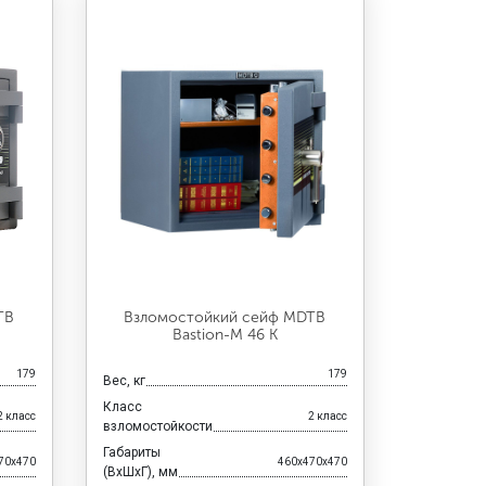
TB
Взломостойкий сейф MDTB
Bastion-M 46 K
179
179
Вес, кг
Класс
2 класс
2 класс
взломостойкости
Габариты
70x470
460x470x470
(ВхШхГ), мм