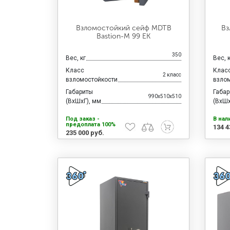
Взломостойкий сейф MDTB
Вз
Bastion-M 99 EK
350
Вес, кг
Вес, 
Класс
Клас
2 класс
взломостойкости
взло
Габариты
Габа
990x510x510
(ВхШхГ), мм
(ВхШх
Под заказ -
В нал
предоплата 100%
134 4
235 000 руб.