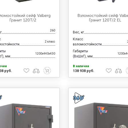
ломостойкий сейф Valberg
Взломостойкий сейф Valb
Гранит 120T/2
Гранит 120T/2 EL
260
кг
Вес, кг
с
Класс
2 класс
мостойкости
взломостойкости
риты
Габариты
1200x440x430
1200x4
Г), мм
(ВхШхГ), мм
ичии
В наличии
38 руб.
138 938 руб.