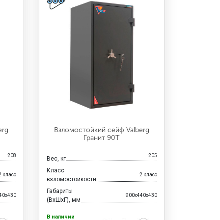
erg
Взломостойкий сейф Valberg
Гранит 90Т
208
205
Вес, кг
Класс
2 класс
2 класс
взломостойкости
Габариты
40x430
900x440x430
(ВхШхГ), мм
В наличии