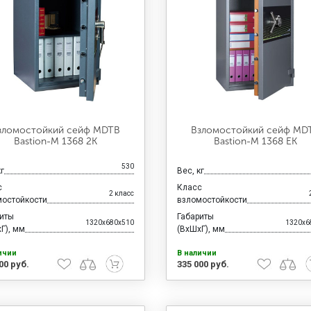
зломостойкий сейф MDTB
Взломостойкий сейф MD
Bastion-M 1368 2K
Bastion-M 1368 EK
530
кг
Вес, кг
с
Класс
2 класс
мостойкости
взломостойкости
риты
Габариты
1320x680x510
1320x6
Г), мм
(ВхШхГ), мм
ичии
В наличии
00 руб.
335 000 руб.