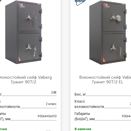
ломостойкий сейф Valberg
Взломостойкий сейф Valb
Гранит 90T/2
Гранит 90T/2 EL
208
кг
Вес, кг
с
Класс
2 класс
мостойкости
взломостойкости
риты
Габариты
900x440x430
900x4
Г), мм
(ВхШхГ), мм
ичии
В наличии