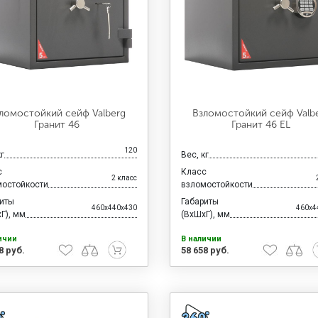
ломостойкий сейф Valberg
Взломостойкий сейф Valb
Гранит 46
Гранит 46 EL
120
кг
Вес, кг
с
Класс
2 класс
мостойкости
взломостойкости
риты
Габариты
460x440x430
460x4
Г), мм
(ВхШхГ), мм
ичии
В наличии
8 руб.
58 658 руб.