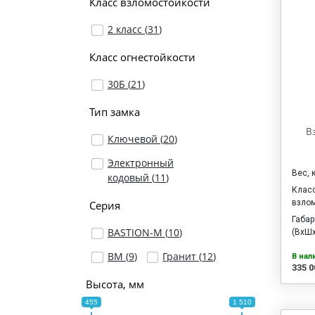
Класс взломостойкости
2 класс (
31
)
Класс огнестойкости
30Б (
21
)
Тип замка
В
Ключевой (
20
)
Электронный
Вес, 
кодовый (
11
)
Клас
взло
Серия
Габа
BASTION-M (
10
)
(ВхШх
ВМ (
9
)
Гранит (
12
)
В нал
335 0
Высота, мм
455
1 510