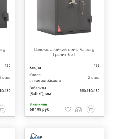
erg
Взломостойкий сейф Valberg
Гранит 65Т
120
155
Вес, кг
Класс
2 класс
2 класс
взломостойкости
Габариты
40x430
655x440x430
(ВхШхГ), мм
В наличии
68 198 руб.