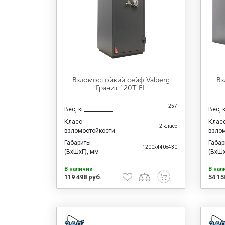
Взломостойкий сейф Valberg
Вз
Гранит 120Т EL
257
Вес, кг
Вес, 
Класс
Клас
2 класс
взломостойкости
взло
Габариты
Габа
1200x440x430
(ВхШхГ), мм
(ВхШх
В наличии
В нал
119 498 руб.
54 15