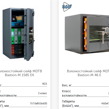
зломостойкий сейф MDTB
Взломостойкий сейф MD
Bastion-M 1585 EK
Bastion-M 46 E
823
кг
Вес, кг
с
Класс
2 класс
мостойкости
взломостойкости
риты
Габариты
1510x850x600
460x4
Г), мм
(ВхШхГ), мм