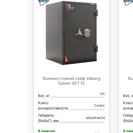
Взломостойкий сейф Valberg
Вз
Гранит 65Т EL
155
Вес, кг
Вес, 
Класс
Клас
2 класс
взломостойкости
взло
Габариты
Габа
665x440x430
(ВхШхГ), мм
(ВхШх
В наличии
В нал