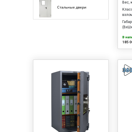
Вес, 
Стальные двери
Клас
взло
Габа
(ВхШх
В нал
185 0