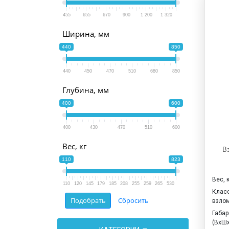
455
655
670
900
1 200
1 320
Ширина, мм
440
850
440
450
470
510
680
850
Глубина, мм
400
600
400
430
470
510
600
Вес, кг
В
110
823
Вес, 
110
120
145
179
185
208
255
259
265
530
Клас
взло
Габа
(ВхШх