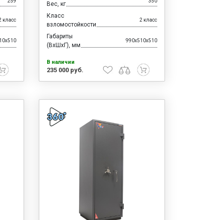
259
350
Вес, кг
Класс
2 класс
2 класс
взломостойкости
Габариты
10x510
990x510x510
(ВхШхГ), мм
В наличии
235 000 руб.