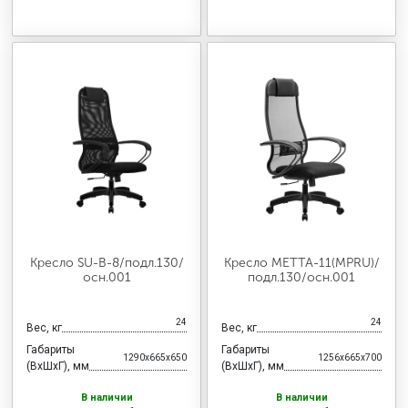
Кресло SU-B-8/подл.130/
Кресло МЕТТА-11(MPRU)/
осн.001
подл.130/осн.001
24
24
Вес, кг
Вес, кг
Габариты
Габариты
1290x665x650
1256x665x700
(ВхШхГ), мм
(ВхШхГ), мм
В наличии
В наличии