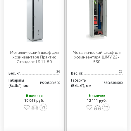
МЕДИЦИНСКАЯ МЕБЕЛЬ
СИСТЕМЫ ХРАНЕНИЯ
ОФИСНАЯ МЕБЕЛЬ
Металлический шкаф для
Металлический шкаф для
хозинвентаря Практик
хозинвентаря ШМУ 22-
Стандарт LS 11-50
530
МЕБЕЛЬ ДЛЯ ДОМА
26
28
Вес, кг
Вес, кг
Габариты
Габариты
1920x500x500
1850x530x500
МЕБЕЛЬ ДЛЯ СТОЛОВЫХ
(ВхШхГ), мм
(ВхШхГ), мм
В наличии
В наличии
10 048 руб.
12 111 руб.
СТАЛЬНЫЕ ДВЕРИ