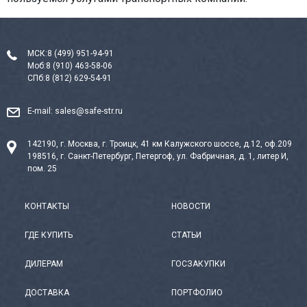
МСК:
8 (499) 951-94-91
Моб:
8 (910) 463-58-06
СПб:
8 (812) 629-54-91
E-mail:
sales@safe-str.ru
142190, г. Москва, г. Троицк, 41 км Калужского шоссе, д.12, оф.209
198516, г. Санкт-Петербург, Петергоф, ул. Фабричная, д. 1, литер И,
пом. 25
КОНТАКТЫ
НОВОСТИ
ГДЕ КУПИТЬ
СТАТЬИ
ДИЛЕРАМ
ГОСЗАКУПКИ
ДОСТАВКА
ПОРТФОЛИО