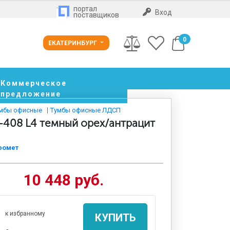
портал
Вход
поставщиков
0
ЕКАТЕРИНБУРГ
Коммерческое
предложение
мбы офисные
Тумбы офисные ЛДСП
-408 L4 темный орех/антрацит
ромет
10 448 руб.
к избранному
КУПИТЬ