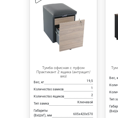
Тумба офисная с пуфом
Тум
Практикант 2 ящика (антрацит/
вяз)
Вес, 
19,5
Вес, кг
Коли
1
Количество замков
Коли
2
Количество ящиков
Тип з
Ключевой
Тип замка
Габа
Габариты
(ВхШх
605x420x570
(ВхШхГ), мм