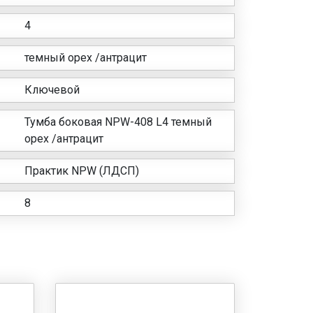
4
темный орех /антрацит
Ключевой
Тумба боковая NPW-408 L4 темный
орех /антрацит
Практик NPW (ЛДСП)
8