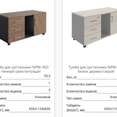
ба для оргтехники NPW-410
Тумба для оргтехники NPW
тёмный орех/антрацит
белое дерево/серый
50,3
кг
Вес, кг
1
чество замков
Количество замков
3
чество ящиков
Количество ящиков
Ключевой
Клю
амка
Тип замка
риты
Габариты
600x1134x500
600x113
Г), мм
(ВхШхГ), мм