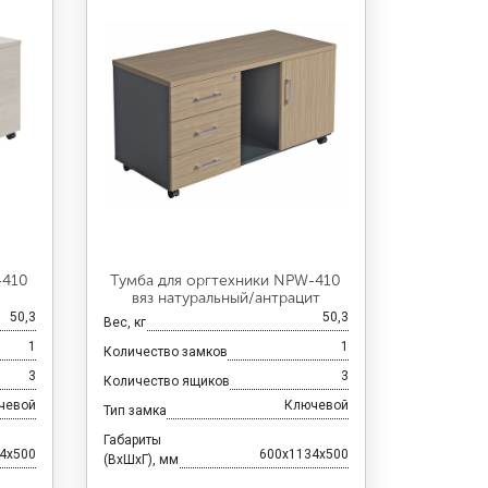
-410
Тумба для оргтехники NPW-410
вяз натуральный/антрацит
50,3
50,3
Вес, кг
1
1
Количество замков
3
3
Количество ящиков
чевой
Ключевой
Тип замка
Габариты
4x500
600x1134x500
(ВхШхГ), мм