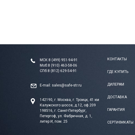
КОНТАКТЫ
МСК:
8 (499) 951-94-91
Моб:
8 (910) 463-58-06
СПб:
8 (812) 629-54-91
ГДЕ КУПИТЬ
ДИЛЕРАМ
E-mail:
sales@safe-str.ru
ДОСТАВКА
142190, г. Москва, г. Троицк, 41 км
Калужского шоссе, д.12, оф.209
ГАРАНТИЯ
198516, г. Санкт-Петербург,
Петергоф, ул. Фабричная, д. 1,
литер И, пом. 25
СЕРТИФИКАТЫ