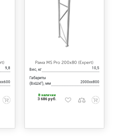
t)
Рама MS Pro 200х80 (Expert)
9,8
10,5
Вес, кг
Габариты
xx600
2000xx800
(ВхШхГ), мм
В наличии
3 686 руб.