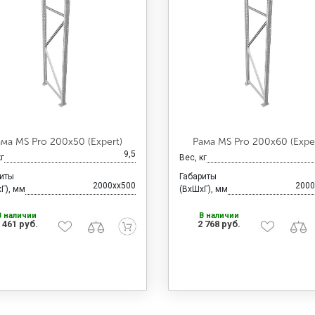
ама MS Pro 200х50 (Expert)
Рама MS Pro 200х60 (Exper
9,5
кг
Вес, кг
риты
Габариты
2000xx500
2000
Г), мм
(ВхШхГ), мм
В наличии
В наличии
 461 руб.
2 768 руб.