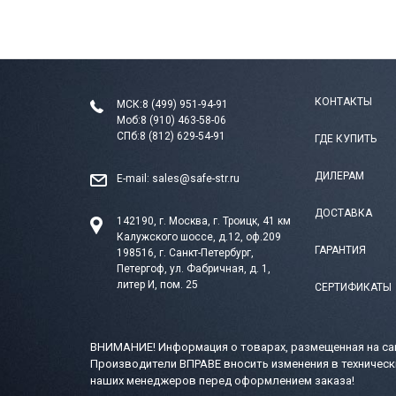
КОНТАКТЫ
МСК:
8 (499) 951-94-91
Моб:
8 (910) 463-58-06
СПб:
8 (812) 629-54-91
ГДЕ КУПИТЬ
ДИЛЕРАМ
E-mail:
sales@safe-str.ru
ДОСТАВКА
142190, г. Москва, г. Троицк, 41 км
Калужского шоссе, д.12, оф.209
ГАРАНТИЯ
198516, г. Санкт-Петербург,
Петергоф, ул. Фабричная, д. 1,
литер И, пом. 25
СЕРТИФИКАТЫ
ВНИМАНИЕ! Информация о товарах, размещенная на сай
Производители ВПРАВЕ вносить изменения в техническ
наших менеджеров перед оформлением заказа!