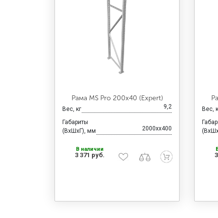
Рама MS Pro 200х40 (Expert)
Р
9,2
Вес, кг
Вес, 
Габариты
Габа
2000xx400
(ВхШхГ), мм
(ВхШх
В наличии
3 371 руб.
3